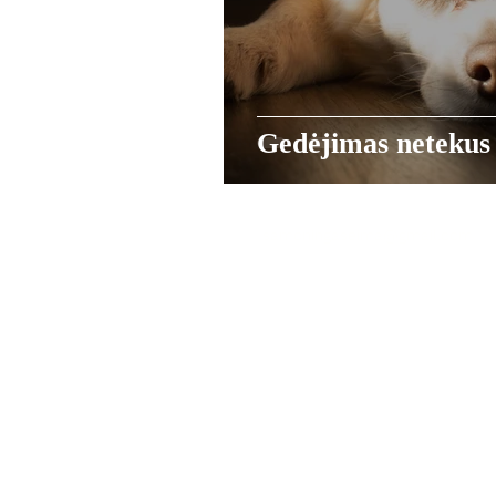
Gedėjimas netekus
samoningaseima@gmail.com