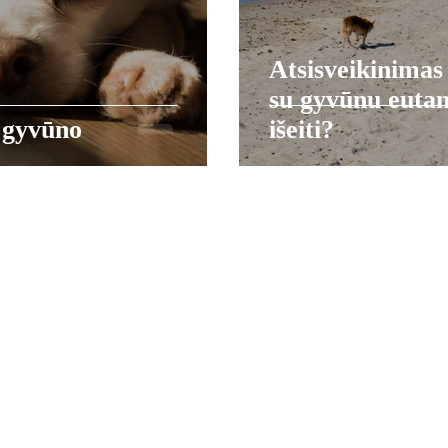
Atsisveikinimas
su gyvūnu eutan
 gyvūno
išeiti?
© 2026 Sąmoninga šeima. Visos teisės saugomos