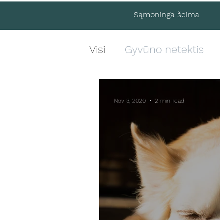
Sąmoninga šeima
Visi
Gyvūno netektis
Nov 3, 2020
2 min read