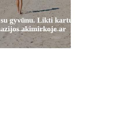
 su gyvūnu. Likti kartu
azijos akimirkoje ar
Tel. Nr. 86 821 9302